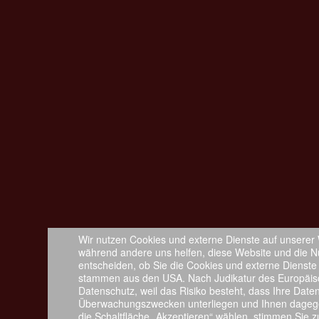
Wir nutzen Cookies und externe Dienste auf unserer W
während andere uns helfen, diese Website und die Nu
entscheiden, ob Sie die Cookies und externe Dienste
stammen aus den USA. Nach Judikatur des Europäis
Datenschutz, weil das Risiko besteht, dass Ihre Dat
Überwachungszwecken unterliegen und Ihnen dagege
die Schaltfläche „Akzeptieren“ wählen, stimmen Sie 