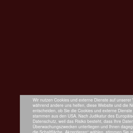
Wir nutzen Cookies und externe Dienste auf unserer W
während andere uns helfen, diese Website und die Nu
entscheiden, ob Sie die Cookies und externe Dienste
stammen aus den USA. Nach Judikatur des Europäis
Datenschutz, weil das Risiko besteht, dass Ihre Dat
Überwachungszwecken unterliegen und Ihnen dagege
die Schaltfläche „Akzeptieren“ wählen, stimmen Sie 